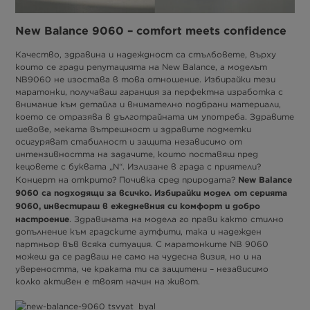
New Balance 9060 – comfort meets confidence
Качество, здравина и надеждност са стълбовете, върху
които се гради репутацията на New Balance, а моделът
NB9060 не изостава в това отношение. Избирайки тези
маратонки, получаваш гаранция за перфектна изработка с
внимание към детайла и внимателно подбрани материали,
което се отразява в дълготрайната им употреба. Здравите
шевове, меката вътрешност и здравите подметки
осигуряват стабилност и защита независимо от
интензивността на задачите, които поставяш пред
кецовете с буквата „N“. Излизане в града с приятели?
New Balance
Концерт на открито? Почивка сред природата?
9060 са подходящи за всичко. Избирайки модел от серията
9060, инвестираш в ежедневния си комфорт и добро
настроение
. Здравината на модела го прави както стилно
допълнение към градските аутфити, така и надежден
партньор във всяка ситуация. С маратонките NB 9060
можеш да се радваш не само на чудесна визия, но и на
увереността, че краката ти са защитени – независимо
колко активен е твоят начин на живот.