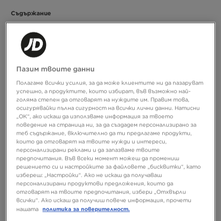
Съдържание
Модерен дизайн с ретро привкус
New Balance 9060 – comfort meets confidence
NB 9060 – дизайн, с който ще впечатляваш
Всеки почитател на спортното облекло много добре
Пазим твоите данни
New Balance
познава марката
. Легендарният американски
Полагаме всички усилия, за да може клиентите ни да пазаруват
бранд има в портфолиото си редица страхотни колекции
успешно, а продуктите, които избират, във възможно най-
маратонки, които от години не губят своята популярност.
голяма степен да отговарят на нуждите им. Правим това,
Сред моделите, които със сигурност трябва да бъдат част
осигурявайки пълна сигурност на всички лични данни. Натисни
от всеки гардероб, е моделът NB 9060.
Това е пример, че
„ОК“, ако искаш да използваме информация за твоето
ретро естетиката в модерна интерпретация е нещо, в
поведение на страница ни, за да създадем персонализирано за
което New Balance няма равни. Опознай по-добре цялата
теб съдържание, включително да ти предлагаме продукти,
серия 9060. А след това се отбий за своя чифт в JD Sports.
които да отговарят на твоите нужди и интереси,
персонализирани реклами и да запазваме твоите
предпочитания. Във всеки момент можеш да промениш
решението си и настройките за файловете „бисквитки“, като
Модерен дизайн с ретро привкус
избереш: „Настройки“. Ако не искаш да получаваш
персонализирани продуктови предложения, които да
Предлагайки модела New Balance 9060, екипът от дизайнери
отговарят на твоите предпочитания, избери „Отхвърли
искаше да предложи на клиентите уникална комбинация от
всички“. Ако искаш да получиш повече информация, прочети
модерност и ретро акценти. Те се вдъхновяват от
политика за поверителност.
нашата
спортното наследство на бранда и естетиката на