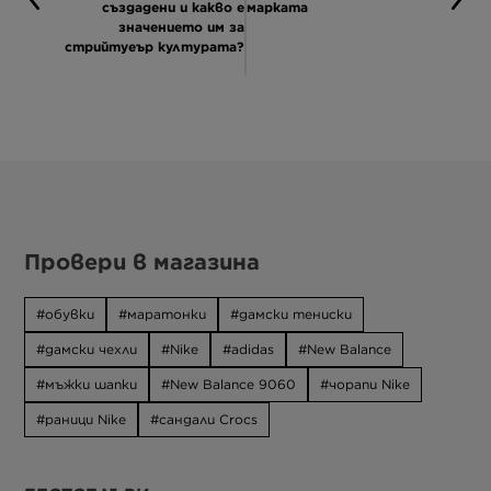
създадени и какво е
марката
значението им за
стрийтуеър културата?
Провери в магазина
обувки
маратонки
дамски тениски
дамски чехли
Nike
adidas
New Balance
мъжки шапки
New Balance 9060
чорапи Nike
раници Nike
сандали Crocs