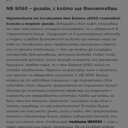
NB 9060 – дизайн, с който ще впечатляваш
Маратонките от колекцията New Balance u9060 съчетават
класика и модерен дизайн.
Избирайки своя чифт, получаваш
не само максимално усещане за комфорт, но и увереност в
страхотната визия. Предлагат се в разнообразни цветове
и модели и дават възможност на всеки да намери нещо за
себе си. Независимо дали предпочиташ приглушени нюанси
или по-дръзки комбинации, с тях ще можеш да създадеш
множество впечатляващи, актуални фитове. Освен това
изпипаните детайли, като пачуърк елементи или динамичен
брандинг, правят така, че с New Balance 9060 никой не
остава незабелязан. Идеални за разходка, кино с приятели
или просто за ежедневни излизания. С NB 9060 винаги
можеш да се чувстваш специално и да подчертаеш своя
собствен стил. Нашите предложения за страхотни визии?
Опитай да съчетаеш спортния характер на моделите с
елементи от ежедневната естетика. Какво ще кажеш за
бяла памучна тениска, тренчкот, плисирана миди пола и
чорапи, подаващи се над маратонките? В мъжка визия
заложи на класически дънки, риза и парка. Ако предпочиташ
типична стрийтуеър визия, избери оувърсайз тениска, къс
мъжките NB9060
клин или тенис пола. Комбинирай
с худи и
чифт джогъри или карго панталони. Не се колебай повече.