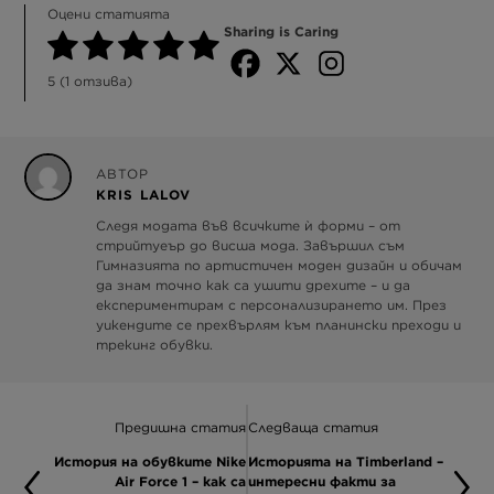
Оцени статията
Sharing is Caring
5
(
1
отзива)
АВТОР
KRIS LALOV
Следя модата във всичките ѝ форми – от
стрийтуеър до висша мода. Завършил съм
Гимназията по артистичен моден дизайн и обичам
да знам точно как са ушити дрехите – и да
експериментирам с персонализирането им. През
уикендите се прехвърлям към планински преходи и
трекинг обувки.
Предишна статия
Следваща статия
История на обувките Nike
Историята на Timberland –
Air Force 1 – как са
интересни факти за