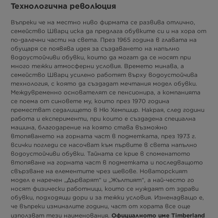
Технологична революция
Въпреки че на местно ниво фирмата се развива отлично,
семейство Шварц иска да предлага обувките си и на хора от
по-далечни части на света. През 1965 година в главата на
обущаря се появява идея за създаването на напълно
водоустойчиви обувки, които да могат да се носят при
много тежки атмосферни условия. Времето минава, а
семейство Шварц усилено работят върху водоустойчива
технология, с която да създадат мечтания модел обувки.
Междувременно основателят се пенсионира, а компанията
се поема от синовете му, които през 1970 година
преместват седалището в Ню Хемпшир. Накрая, след години
работа и експерименти, при които е създадена специална
машина, благодарение на която става възможно
втопяването на горната част в подметката, през 1973 г.
всички погледи се насочват към първите в света напълно
водоустойчиви обувки. Тайната се крие в споменатото
втопяване на горната част в подметката и последващото
свързване на елементите чрез шевове. Новаторският
модел е наречен „Дърварят“ и „Жълтият“, а най-често го
носят физически работници, които се нуждаят от здрави
обувки, подходящи дори и за тежки условия. Изненадващо е,
че въпреки изминалите години, част от хората все още
Официалното име Timberland
използват тези наименования.