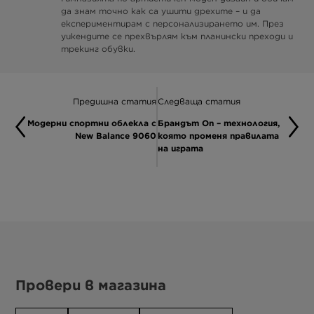
да знам точно как са ушити дрехите – и да
експериментирам с персонализирането им. През
уикендите се прехвърлям към планински преходи и
трекинг обувки.
Предишна статия
Следваща статия
Модерни спортни облекла с
Брандът On – технология,
New Balance 9060
която променя правилата
на играта
Провери в магазина