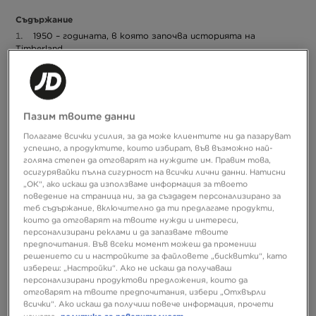
Съдържание
1950 – годината, в която започва историята на
Timberland
Технологична революция
Timberland – грижа за природата
В началото на XX век в бостънската фабрика започва
Пазим твоите данни
история за обувки, която не само продължава и до днес, но
Благодарение
и с всеки изминал ден се развива все повече.
Полагаме всички усилия, за да може клиентите ни да пазаруват
на чирака Нейтън Шварц създадената от него марка
успешно, а продуктите, които избират, във възможно най-
Timberland се превръща в един от най-важните брандове,
голяма степен да отговарят на нуждите им. Правим това,
които предлагат обувки, дрехи и аксесоари в туристически
осигурявайки пълна сигурност на всички лични данни. Натисни
„ОК“, ако искаш да използваме информация за твоето
стил.
Как е започнало всичко и как изглежда цялата история
поведение на страница ни, за да създадем персонализирано за
на марката Timberland? Чети нататък!
теб съдържание, включително да ти предлагаме продукти,
които да отговарят на твоите нужди и интереси,
1950 – годината, в която започва историята
персонализирани реклами и да запазваме твоите
на Timberland
предпочитания. Във всеки момент можеш да промениш
решението си и настройките за файловете „бисквитки“, като
Timberland
Отговорният за успеха на
– Нейтън Шварц –
избереш: „Настройки“. Ако не искаш да получаваш
персонализирани продуктови предложения, които да
започва кариерата си като обикновен обущар, а в обувната
отговарят на твоите предпочитания, избери „Отхвърли
индустрия, преди да стане бизнесмен, преминава през всяко
всички“. Ако искаш да получиш повече информация, прочети
стъпало на кариерата. Благодарение на огромните знания,