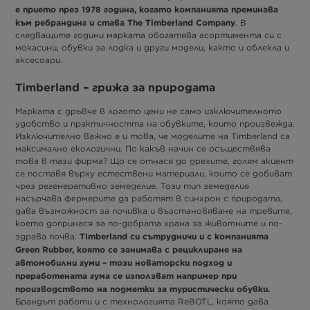
е прието през 1978 година, когато компанията преминава
към ребрандинг и става The Timberland Company
. В
следващите години марката обогатява асортимента си с
мокасини, обувки за лодка и други модели, както и облекла и
аксесоари.
Timberland – грижа за природата
Марката с дръвче в логото цени не само изключителното
удобство и практичността на обувките, които произвежда.
Изключително важно е и това, че моделите на Timberland са
максимално екологични. По какъв начин се осъществява
това в тази фирма? Що се отнася до дрехите, голям акцент
се поставя върху естествени материали, които се добиват
чрез регенеративно земеделие. Този тип земеделие
насърчава фермерите да работят в синхрон с природата,
дава възможност за почивка и възстановяване на тревите,
което допринася за по-добрата храна за животните и по-
Timberland си сътрудничи и с компанията
здрава почва.
Green Rubber, която се занимава с рециклиране на
автомобилни гуми – този новаторски подход и
преработената гума се използват например при
производството на подметки за туристически обувки.
Брандът работи и с технологията ReBOTL, която дава