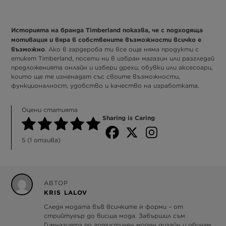
Историята на бранда Timberland показва, че с подходяща
мотивация и вяра в собствените възможности всичко е
възможно
. Ако в гардероба ти все още няма продукти с
етикет Timberland, посети ни в избран магазин или разгледай
предложенията онлайн и избери дрехи, обувки или аксесоари,
които ще те изненадат със своите възможности,
функционалност, удобство и качество на изработката.
Оцени статията
Sharing is Caring
5
(
1
отзива)
АВТОР
KRIS LALOV
Следя модата във всичките ѝ форми – от
стрийтуеър до висша мода. Завършил съм
Гимназията по артистичен моден дизайн и обичам