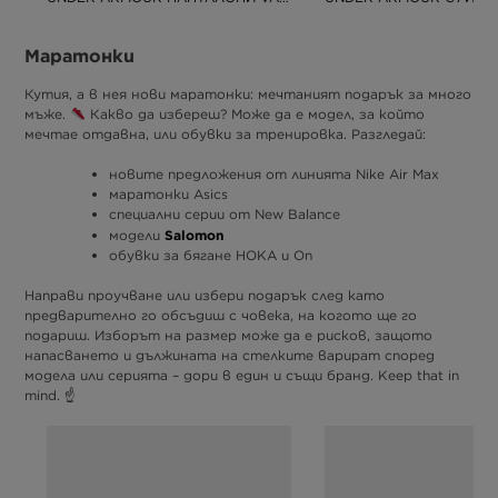
Маратонки
Кутия, а в нея нови маратонки: мечтаният подарък за много
мъже.
Какво да избереш? Може да е модел, за който
мечтае отдавна, или обувки за тренировка. Разгледай:
новите предложения от линията Nike Air Max
маратонки Asics
специални серии от New Balance
Salomon
модели
обувки за бягане HOKA и On
Направи проучване или избери подарък след като
предварително го обсъдиш с човека, на когото ще го
подариш. Изборът на размер може да е рисков, защото
напасването и дължината на стелките варират според
модела или серията – дори в един и същи бранд. Keep that in
mind. ☝️