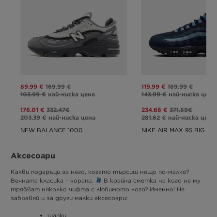
89.99 €
169.99 €
119.99 €
189.99 €
103.99 €
най-ниска цена
143.99 €
най-ниска цена
176.01 €
332.47€
234.68 €
371.59€
203.39 €
най-ниска цена
281.62 €
най-ниска цена
NEW BALANCE 1000
NIKE AIR MAX 95 BIG BU
Аксесоари
Какви подаръци за него, когато търсиш нещо по-малко?
Вечната класика – чорапи.
В крайна сметка на кого не му
трябват няколко чифта с любимото лого? Именно! Не
забравяй и за други малки аксесоари:
шапки