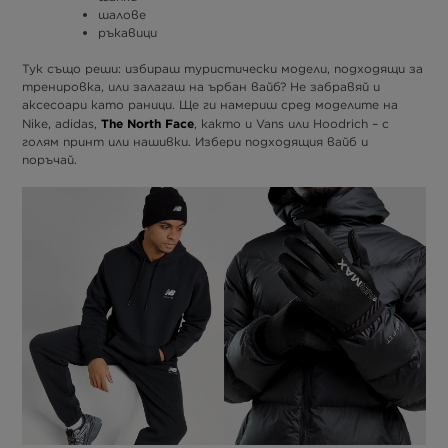
шалове
ръкавици
Тук също реши: избираш туристически модели, подходящи за
тренировка, или залагаш на ърбан вайб? Не забравяй и
аксесоари като раници. Ще ги намериш сред моделите на
The North Face
Nike, adidas,
, както и Vans или Hoodrich – с
голям принт или нашивки. Избери подходящия вайб и
поръчай.