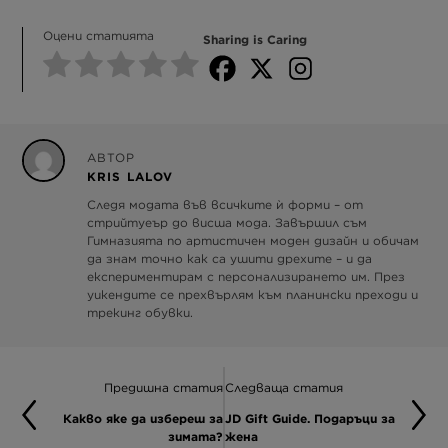
Оцени статията
Sharing is Caring
АВТОР
KRIS LALOV
Следя модата във всичките ѝ форми – от
стрийтуеър до висша мода. Завършил съм
Гимназията по артистичен моден дизайн и обичам
да знам точно как са ушити дрехите – и да
експериментирам с персонализирането им. През
уикендите се прехвърлям към планински преходи и
трекинг обувки.
Предишна статия
Следваща статия
Какво яке да избереш за
JD Gift Guide. Подаръци за
зимата?
жена