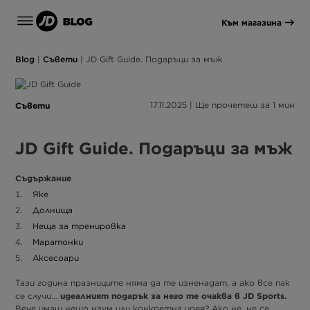
Към магазина
Blog
|
Съвети
|
JD Gift Guide. Подаръци за мъж
Съвети
17.11.2025 | Ще прочетеш за 1 мин
JD Gift Guide. Подаръци за мъж
Съдържание
Яке
Долнища
Неща за тренировка
Маратонки
Аксесоари
Тази година празниците няма да те изненадат, а ако все пак
идеалният подарък за него те очаква в JD Sports.
се случи…
Вече имаш нещо наум или конкретна идея? Ако не, не се