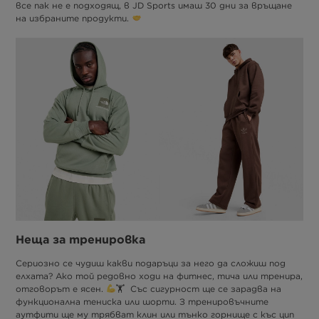
все пак не е подходящ, в JD Sports имаш 30 дни за връщане
на избраните продукти.
Неща за тренировка
Сериозно се чудиш какви подаръци за него да сложиш под
елхата? Ако той редовно ходи на фитнес, тича или тренира,
отговорът е ясен.
🏋
Със сигурност ще се зарадва на
функционална тениска или шорти. З тренировъчните
аутфити ще му трябват клин или тънко горнище с къс цип