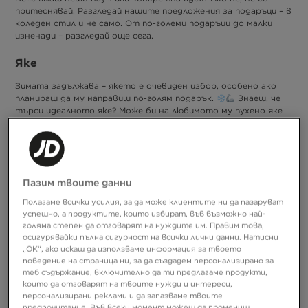
притеснявай. Разгледай нашите предложения за подаръци – в
коледен стил и не само. От по-големи подаръци до малки
изненади – разгледай още сега.
Яке
Зимата задължава – якето е очевиден избор, особено ако
планираш да му направиш по-голям подарък.
Знаеш, че
търси идеалното яке? Може би на любимото му пухено яке
му е време за смяна? Освен дебела пухенка, може да му
трябва по-лека и водоустойчива? Разгледай:
пухенки The North Face Kanga
яке Hoodrich Astro
Пазим твоите данни
пухенки от линията Zavetti Canada
водоустойчиви якета Columbia Boulder Fall
Полагаме всички усилия, за да може клиентите ни да пазаруват
успешно, а продуктите, които избират, във възможно най-
голяма степен да отговарят на нуждите им. Правим това,
осигурявайки пълна сигурност на всички лични данни. Натисни
„ОК“, ако искаш да използваме информация за твоето
поведение на страница ни, за да създадем персонализирано за
теб съдържание, включително да ти предлагаме продукти,
които да отговарят на твоите нужди и интереси,
персонализирани реклами и да запазваме твоите
предпочитания. Във всеки момент можеш да промениш