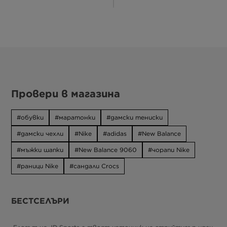
Провери в магазина
обувки
маратонки
дамски тениски
дамски чехли
Nike
adidas
New Balance
мъжки шапки
New Balance 9060
чорапи Nike
раници Nike
сандали Crocs
БЕСТСЕЛЪРИ