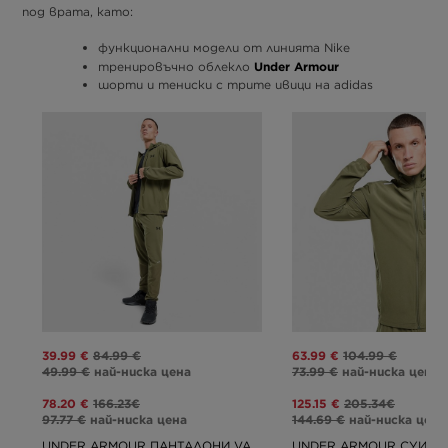
под врата, като:
функционални модели от линията Nike
Under Armour
тренировъчно облекло
шорти и тениски с трите ивици на adidas
39.99 €
84.99 €
63.99 €
104.99 €
49.99 €
най-ниска цена
73.99 €
най-ниска цена
78.20 €
166.23€
125.15 €
205.34€
97.77 €
най-ниска цена
144.69 €
най-ниска цена
UNDER ARMOUR ПАНТАЛОНИ VANISH